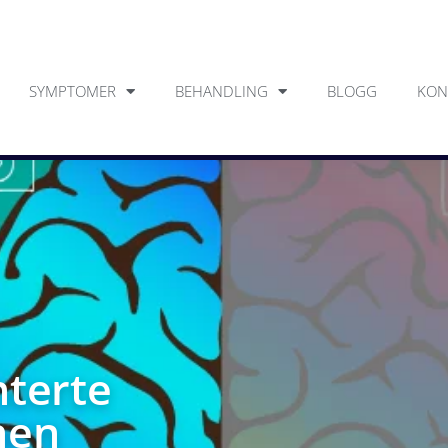
SYMPTOMER
BEHANDLING
BLOGG
KON
nterte
nen