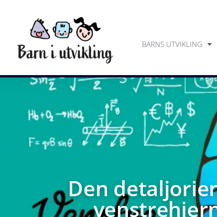
BARNS UTVIKLING
Den detaljorie
venstrehjer