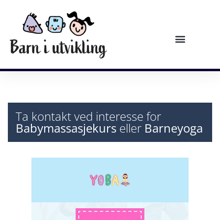
Ta kontakt ved interesse for
Babymassasjekurs
eller
Barneyoga